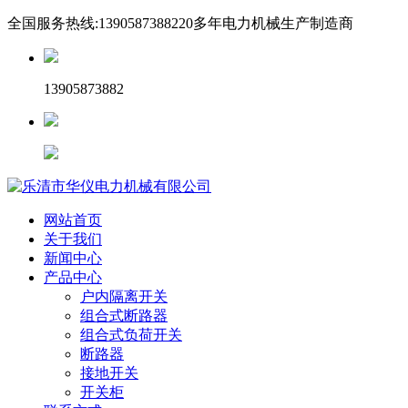
全国服务热线:13905873882
20多年电力机械生产制造商
13905873882
网站首页
关于我们
新闻中心
产品中心
户内隔离开关
组合式断路器
组合式负荷开关
断路器
接地开关
开关柜