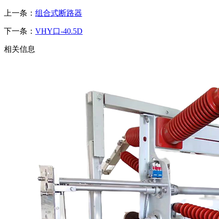
上一条：
组合式断路器
下一条：
VHY口-40.5D
相关信息