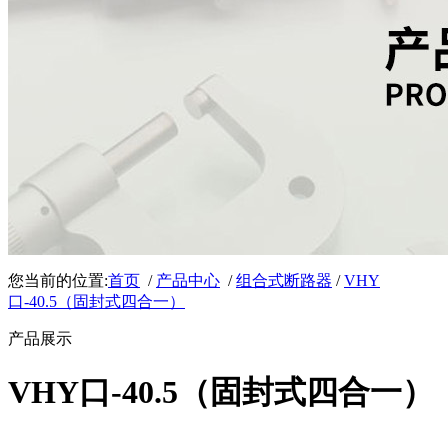
您当前的位置:
首页
/
产品中心
/
组合式断路器
/
VHY
口-40.5（固封式四合一）
产品展示
VHY口-40.5（固封式四合一）