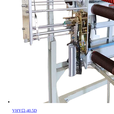
VHY口-40.5D