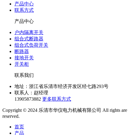
产品中心
联系方式
产品中心
户内隔离开关
组合式断路器
组合式负荷开关
断路器
接地开关
开关柜
联系我们
地址：浙江省乐清市经济开发区经七路293号
联系人：赵经理
13905873882
更多联系方式
Copyright © 2024 乐清市华仪电力机械有限公司 All rights are
reserved.
首页
产品