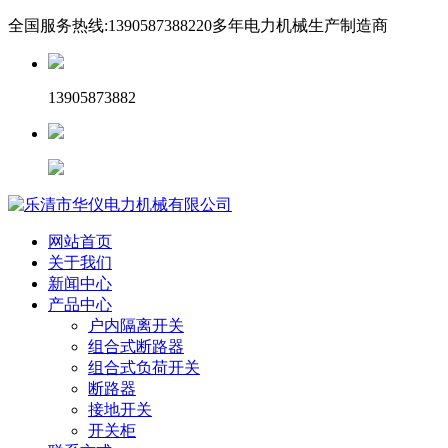
全国服务热线:13905873882
20多年电力机械生产制造商
13905873882
网站首页
关于我们
新闻中心
产品中心
户内隔离开关
组合式断路器
组合式负荷开关
断路器
接地开关
开关柜