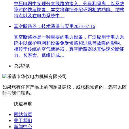
中压电网中实现分支线路的接入、分段和隔离，以及故
障时的快速恢复。本文将详细介绍环网柜的功能、结构
特点以及在电力系统中…
真空断路器：技术演进与应用
2024-07-16
​真空断路器是一种重要的电力设备，广泛应用于电力系
统中以保护电网和设备免受短路和过载等故障的影响。
相较于传统的空气断路器，真空断路器以其快速分断能
力、长寿命、低维护成…
总共3条
如果您有任何产品上的问题及建议，或您想知道的，您可以随
时与我们联系。
快速导航
网站首页
关于我们
新闻中心